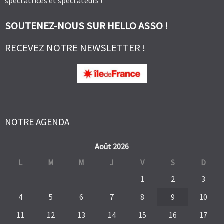
spectatrices et spectateurs !
SOUTENEZ-NOUS SUR HELLO ASSO !
RECEVEZ NOTRE NEWSLETTER !
NOTRE AGENDA
Août 2026
L
M
M
J
V
S
D
1
2
3
4
5
6
7
8
9
10
11
12
13
14
15
16
17